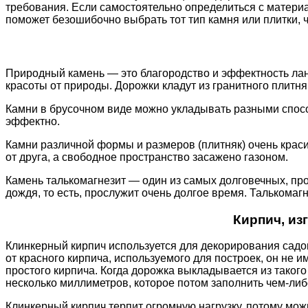
требования. Если самостоятельно определиться с матер
поможет безошибочно выбрать тот тип камня или плитки,
Природный камень — это благородство и эффектность лан
красоты от природы. Дорожки кладут из гранитного плитняка
Камни в брусочном виде можно укладывать разными способ
эффектно.
Камни различной формы и размеров (плитняк) очень краси
от друга, а свободное пространство засажено газоном.
Камень талькомагнезит — один из самых долговечных, проч
дождя, то есть, прослужит очень долгое время. Талькома
Кирпич, из
Клинкерный кирпич используется для декорирования садо
от красного кирпича, используемого для построек, он не
простого кирпича. Когда дорожка выкладывается из такого 
несколько миллиметров, которое потом заполнить чем-либо
Клинкерный кирпич терпит огромную нагрузку, потому мож